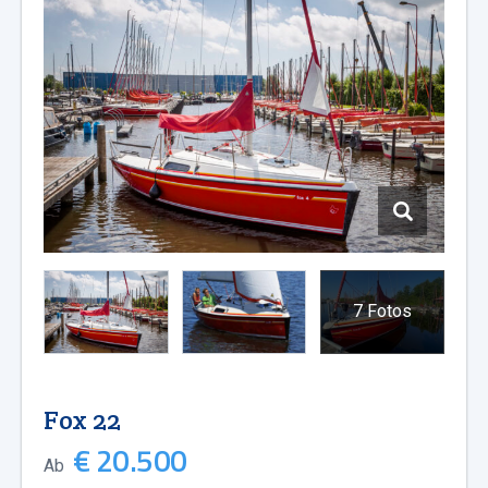
7 Fotos
Fox 22
€ 20.500
Ab