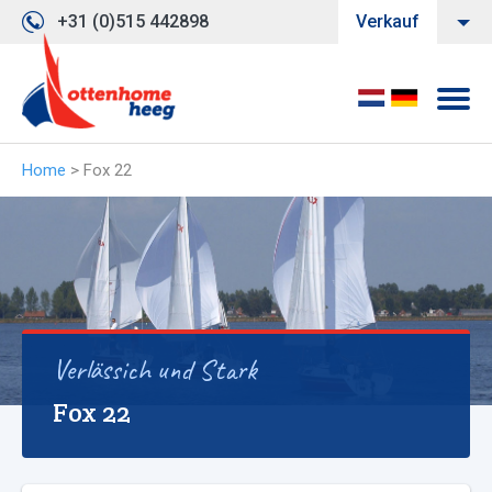
+31 (0)515 442898
Verkauf
Home
>
Fox 22
Verlässich und Stark
Fox 22