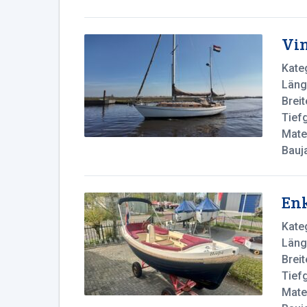
Vin
Kate
Läng
Breit
Tief
Mater
Bauj
En
Kate
Läng
Breit
Tief
Mater