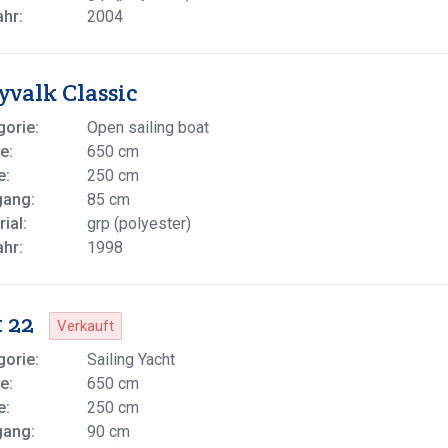
ahr:
2004
yvalk Classic
gorie:
Open sailing boat
e:
650 cm
e:
250 cm
gang:
85 cm
ial:
grp (polyester)
ahr:
1998
 22
Verkauft
gorie:
Sailing Yacht
e:
650 cm
e:
250 cm
gang:
90 cm