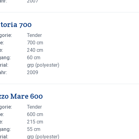
ahr:
2007
toria 700
gorie:
Tender
e:
700 cm
e:
240 cm
gang:
60 cm
ial:
grp (polyester)
ahr:
2009
zzo Mare 600
gorie:
Tender
e:
600 cm
e:
215 cm
gang:
55 cm
ial:
grp (polyester)