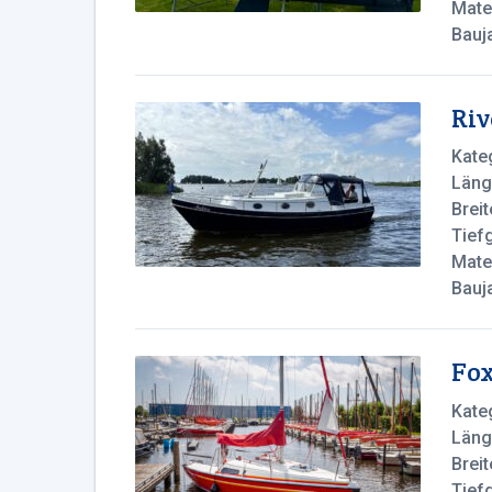
Mater
Bauj
Riv
Kate
Läng
Breit
Tief
Mater
Bauj
Fox
Kate
Läng
Breit
Tief