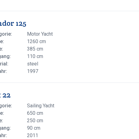
dor 125
gorie:
Motor Yacht
e:
1260 cm
e:
385 cm
gang:
110 cm
ial:
steel
ahr:
1997
 22
gorie:
Sailing Yacht
e:
650 cm
e:
250 cm
gang:
90 cm
ahr:
2011