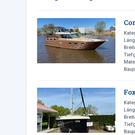
Con
Kate
Läng
Breit
Tief
Mater
Bauj
Fox
Kate
Läng
Breit
Tief
Bauj