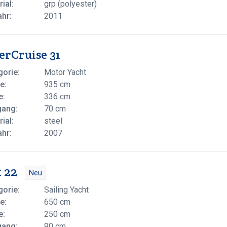
ial:
grp (polyester)
ahr:
2011
erCruise 31
gorie:
Motor Yacht
e:
935 cm
e:
336 cm
gang:
70 cm
ial:
steel
ahr:
2007
 22
Neu
gorie:
Sailing Yacht
e:
650 cm
e:
250 cm
gang:
90 cm