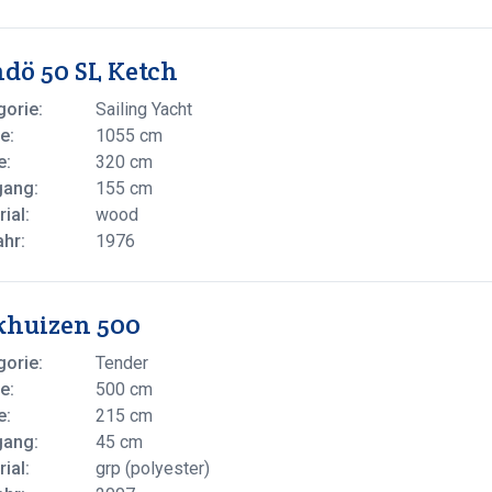
dö 50 SL Ketch
gorie:
Sailing Yacht
e:
1055 cm
e:
320 cm
gang:
155 cm
ial:
wood
ahr:
1976
khuizen 500
gorie:
Tender
e:
500 cm
e:
215 cm
gang:
45 cm
ial:
grp (polyester)