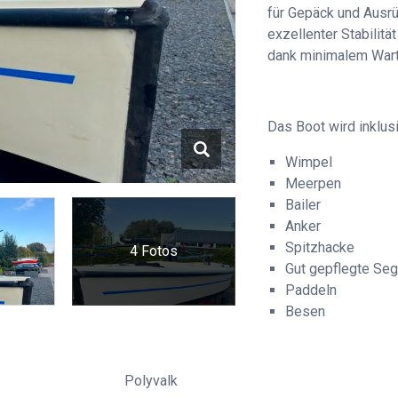
für Gepäck und Ausrü
exzellenter Stabilitä
dank minimalem Wart
Das Boot wird inklus
Wimpel
Meerpen
Bailer
Anker
Spitzhacke
4 Fotos
Gut gepflegte Seg
Paddeln
Besen
Polyvalk