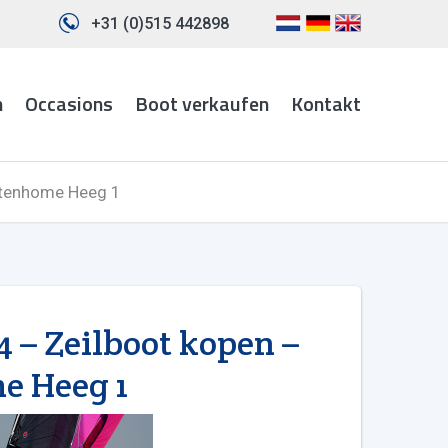
+31 (0)515 442898
n
Occasions
Boot verkaufen
Kontakt
ttenhome Heeg 1
 – Zeilboot kopen –
e Heeg 1