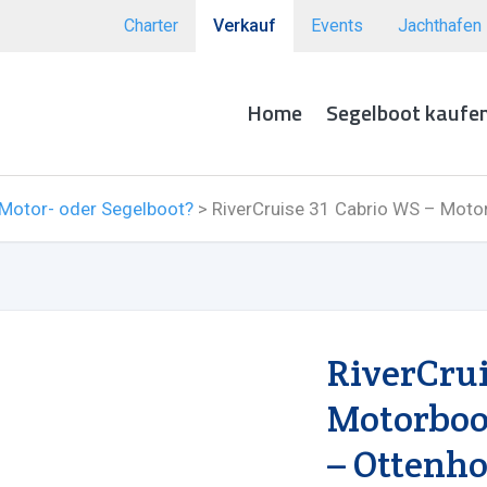
Charter
Verkauf
Events
Jachthafen
Home
Segelboot kaufe
 Motor- oder Segelboot?
>
RiverCruise 31 Cabrio WS – Moto
RiverCrui
Motorboot
– Ottenh